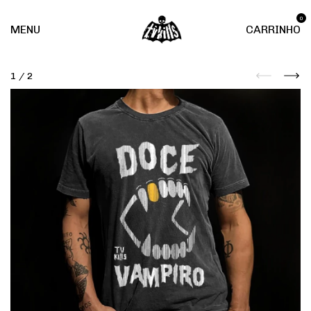
0
MENU
CARRINHO
1
/
2