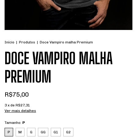
Início
|
Produtos
|
Doce Vampiro malha Premium
DOCE VAMPIRO MALHA
PREMIUM
R$75,00
3
x de
R$27,31
Ver mais detalhes
Tamanho:
P
P
M
G
GG
G1
G2