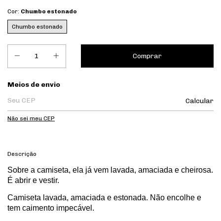
Cor:
Chumbo estonado
Chumbo estonado
Entregas para o CEP:
Meios de envio
Calcular
Não sei meu CEP
Descrição
Sobre a camiseta, ela já vem lavada, amaciada e cheirosa.
É abrir e vestir.
Camiseta lavada, amaciada e estonada. Não encolhe e
tem caimento impecável.